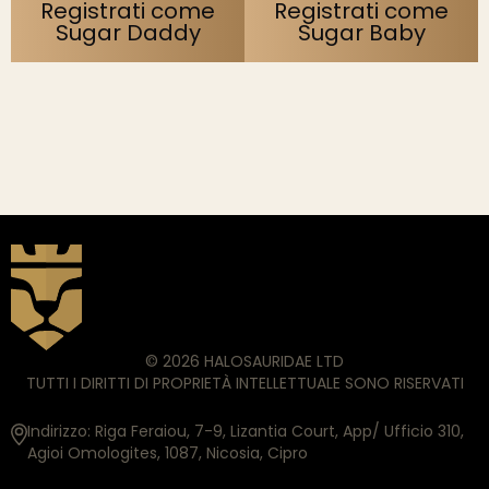
Registrati come
Registrati come
Sugar Daddy
Sugar Baby
© 2026 HALOSAURIDAE LTD
TUTTI I DIRITTI DI PROPRIETÀ INTELLETTUALE SONO RISERVATI
Indirizzo: Riga Feraiou, 7-9, Lizantia Court, App/ Ufficio 310,
Agioi Omologites, 1087, Nicosia, Cipro